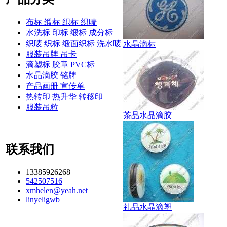
布标 缎标 织标 织唛
水洗标 印标 缎标 成分标
织唛 织标 缎面织标 洗水唛
水晶滴标
服装吊牌 吊卡
滴塑标 胶章 PVC标
水晶滴胶 铭牌
产品画册 宣传单
热转印 热升华 转移印
服装吊粒
茶品水晶滴胶
联系我们
13385926268
542507516
xmhelen@yeah.net
linyeligwb
礼品水晶滴塑