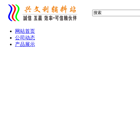
网站首页
公司动态
产品展示
布标 缎标 织标 织唛
服装吊牌 吊卡
滴塑标 胶章 PVC标
水晶滴胶 铭牌
产品画册 宣传单
热转印 热升华 转移印