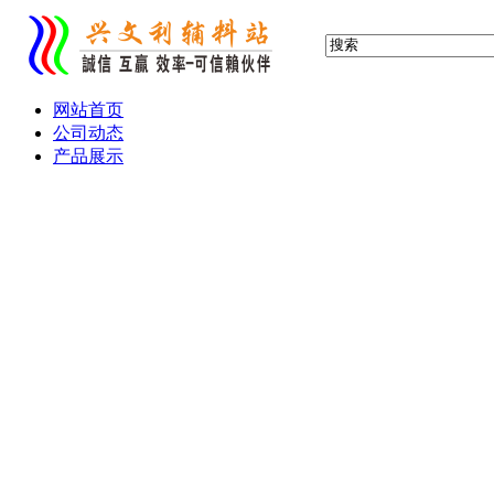
网站首页
公司动态
产品展示
布标 缎标 织标 织唛
服装吊牌 吊卡
滴塑标 胶章 PVC标
水晶滴胶 铭牌
产品画册 宣传单
热转印 热升华 转移印