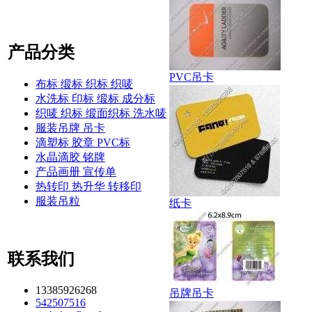
产品分类
PVC吊卡
布标 缎标 织标 织唛
水洗标 印标 缎标 成分标
织唛 织标 缎面织标 洗水唛
服装吊牌 吊卡
滴塑标 胶章 PVC标
水晶滴胶 铭牌
产品画册 宣传单
热转印 热升华 转移印
服装吊粒
纸卡
联系我们
13385926268
吊牌吊卡
542507516