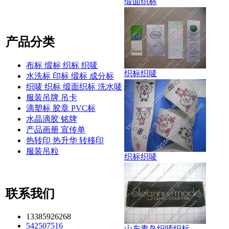
缎面织标
产品分类
布标 缎标 织标 织唛
织标织唛
水洗标 印标 缎标 成分标
织唛 织标 缎面织标 洗水唛
服装吊牌 吊卡
滴塑标 胶章 PVC标
水晶滴胶 铭牌
产品画册 宣传单
热转印 热升华 转移印
服装吊粒
织标织唛
联系我们
13385926268
542507516
山东青岛织唛织标