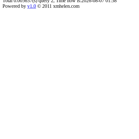
Total 0.005637(s) query 2, Time now is:2026-08-07 01:58
Powered by
v1.0
© 2011 xmhelen.com