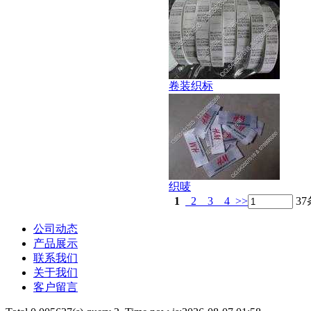
卷装织标
织唛
1
2
3
4
>>
3
公司动态
产品展示
联系我们
关于我们
客户留言