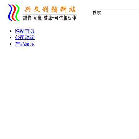
网站首页
公司动态
产品展示
布标 缎标 织标 织唛
服装吊牌 吊卡
滴塑标 胶章 PVC标
水晶滴胶 铭牌
产品画册 宣传单
热转印 热升华 转移印