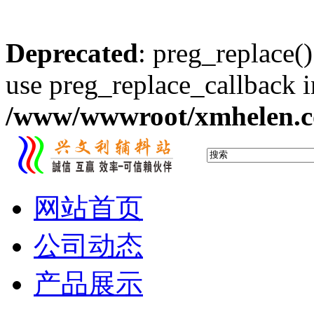
Deprecated
: preg_replace()
use preg_replace_callback i
/www/wwwroot/xmhelen.co
网站首页
公司动态
产品展示