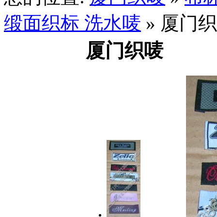
缎面织标 洗水唛
» 厦门
厦门织唛