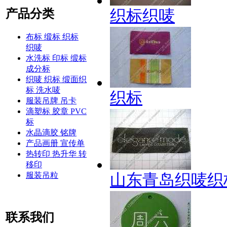
产品分类
织标织唛
布标 缎标 织标
织唛
水洗标 印标 缎标
成分标
织唛 织标 缎面织
标 洗水唛
织标
服装吊牌 吊卡
滴塑标 胶章 PVC
标
水晶滴胶 铭牌
产品画册 宣传单
热转印 热升华 转
移印
服装吊粒
山东青岛织唛织
联系我们