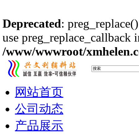
Deprecated
: preg_replace()
use preg_replace_callback i
/www/wwwroot/xmhelen.co
网站首页
公司动态
产品展示