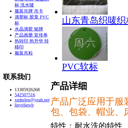
标 洗水唛
服装吊牌 吊卡
滴塑标 胶章 PVC
山东青岛织唛织
标
水晶滴胶 铭牌
产品画册 宣传单
热转印 热升华 转
移印
服装吊粒
PVC软标
联系我们
产品详细
13385926268
542507516
产品广泛应用于服
xmhelen@yeah.net
linyeligwb
包、包袋、帽业、
特性：耐水洗的特性