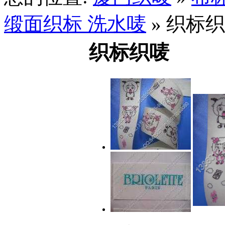
缎面织标 洗水唛
» 织标
织标织唛