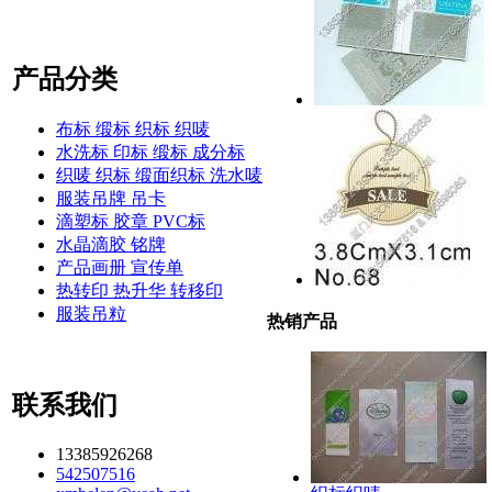
产品分类
布标 缎标 织标 织唛
水洗标 印标 缎标 成分标
织唛 织标 缎面织标 洗水唛
服装吊牌 吊卡
滴塑标 胶章 PVC标
水晶滴胶 铭牌
产品画册 宣传单
热转印 热升华 转移印
服装吊粒
热销产品
联系我们
13385926268
542507516