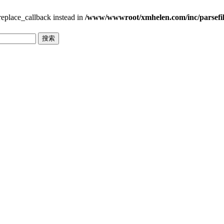
_replace_callback instead in
/www/wwwroot/xmhelen.com/inc/parsefi