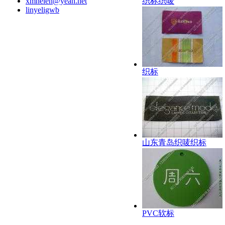
xmhelen@yeah.net
织标织唛
linyeligwb
织标
山东青岛织唛织标
PVC软标