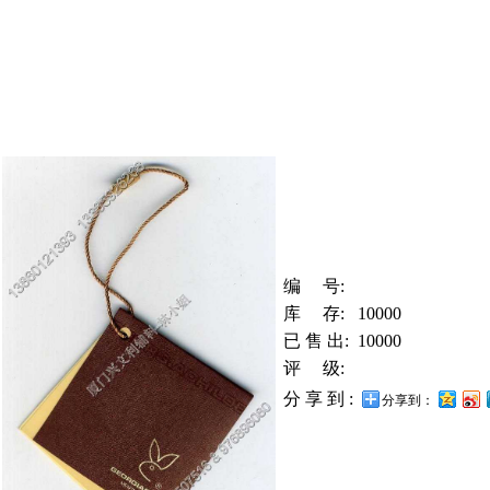
编 号:
库 存:
10000
已 售 出:
10000
评 级:
分 享 到 :
分享到：