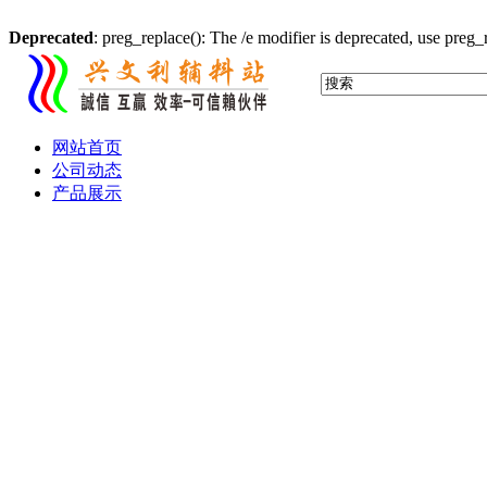
Deprecated
: preg_replace(): The /e modifier is deprecated, use preg
网站首页
公司动态
产品展示
布标 缎标 织标 织唛
服装吊牌 吊卡
滴塑标 胶章 PVC标
水晶滴胶 铭牌
产品画册 宣传单
热转印 热升华 转移印