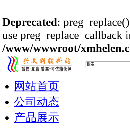
Deprecated
: preg_replace()
use preg_replace_callback i
/www/wwwroot/xmhelen.co
网站首页
公司动态
产品展示