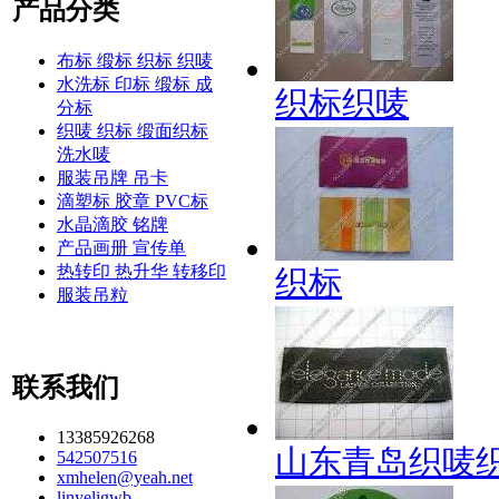
产品分类
布标 缎标 织标 织唛
水洗标 印标 缎标 成
织标织唛
分标
织唛 织标 缎面织标
洗水唛
服装吊牌 吊卡
滴塑标 胶章 PVC标
水晶滴胶 铭牌
产品画册 宣传单
热转印 热升华 转移印
织标
服装吊粒
联系我们
13385926268
山东青岛织唛
542507516
xmhelen@yeah.net
linyeligwb