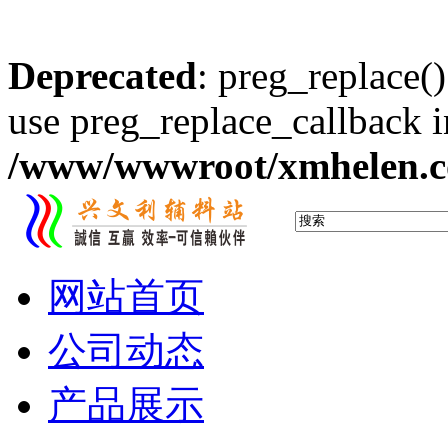
Deprecated
: preg_replace()
use preg_replace_callback i
/www/wwwroot/xmhelen.co
网站首页
公司动态
产品展示