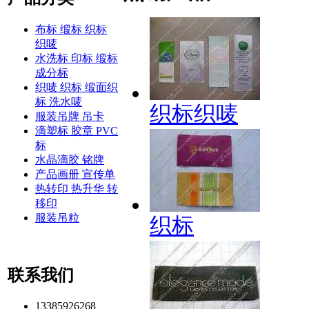
布标 缎标 织标
织唛
水洗标 印标 缎标
成分标
织唛 织标 缎面织
标 洗水唛
织标织唛
服装吊牌 吊卡
滴塑标 胶章 PVC
标
水晶滴胶 铭牌
产品画册 宣传单
热转印 热升华 转
移印
服装吊粒
织标
联系我们
13385926268